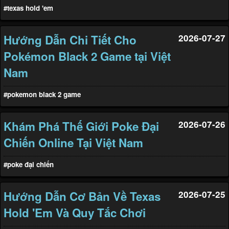
#texas hold 'em
Hướng Dẫn Chi Tiết Cho
2026-07-27
Pokémon Black 2 Game tại Việt
Nam
#pokemon black 2 game
Khám Phá Thế Giới Poke Đại
2026-07-26
Chiến Online Tại Việt Nam
#poke đại chiến
Hướng Dẫn Cơ Bản Về Texas
2026-07-25
Hold 'Em Và Quy Tắc Chơi