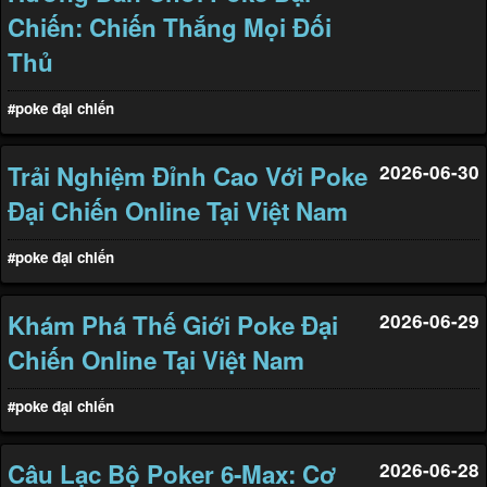
Chiến: Chiến Thắng Mọi Đối
Thủ
#poke đại chiến
Trải Nghiệm Đỉnh Cao Với Poke
2026-06-30
Đại Chiến Online Tại Việt Nam
#poke đại chiến
Khám Phá Thế Giới Poke Đại
2026-06-29
Chiến Online Tại Việt Nam
#poke đại chiến
Câu Lạc Bộ Poker 6-Max: Cơ
2026-06-28