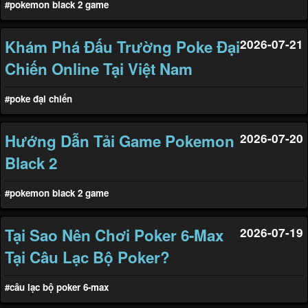
#pokemon black 2 game
Khám Phá Đấu Trường Poke Đại
2026-07-21
Chiến Online Tại Việt Nam
#poke đại chiến
Hướng Dẫn Tải Game Pokemon
2026-07-20
Black 2
#pokemon black 2 game
Tại Sao Nên Chơi Poker 6-Max
2026-07-19
Tại Câu Lạc Bộ Poker?
#câu lạc bộ poker 6-max