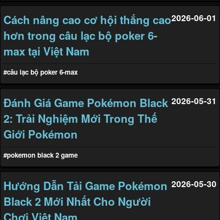
Cách nâng cao cơ hội thắng cao
2026-06-01
hơn trong câu lạc bộ poker 6-
max tại Việt Nam
#câu lạc bộ poker 6-max
Đánh Giá Game Pokémon Black
2026-05-31
2: Trải Nghiệm Mới Trong Thế
Giới Pokémon
#pokemon black 2 game
Hướng Dẫn Tải Game Pokémon
2026-05-30
Black 2 Mới Nhất Cho Người
Chơi Việt Nam