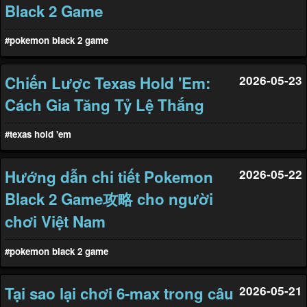
Black 2 Game
#pokemon black 2 game
Chiến Lược Texas Hold 'Em:
2026-05-23
Cách Gia Tăng Tỷ Lệ Thắng
#texas hold 'em
Hướng dẫn chi tiết Pokemon
2026-05-22
Black 2 Game攻略 cho người
chơi Việt Nam
#pokemon black 2 game
Tại sao lại chơi 6-max trong câu
2026-05-21