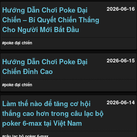
Hướng Dẫn Chơi Poke Đại
2026-06-16
Chiến – Bí Quyết Chiến Thắng
Cho Người Mới Bắt Đầu
#poke đại chiến
Hướng Dẫn Chơi Poke Đại
2026-06-15
Chiến Đỉnh Cao
#poke đại chiến
Làm thế nào để tăng cơ hội
2026-06-14
thắng cao hơn trong câu lạc bộ
poker 6-max tại Việt Nam
#câu lạc bộ poker 6-max