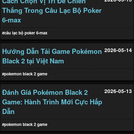
Cách Chọn Vị Trí Để Chiến
Thắng Trong Câu Lạc Bộ Poker
6-max
#câu lạc bộ poker 6-max
Hướng Dẫn Tải Game Pokémon
2026-05-14
Black 2 tại Việt Nam
#pokemon black 2 game
Đánh Giá Pokémon Black 2
2026-05-13
Game: Hành Trình Mới Cực Hấp
Dẫn
#pokemon black 2 game