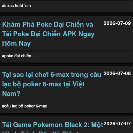
#texas hold 'em
Khám Phá Poke Đại Chiến và
2026-07-09
Tải Poke Đại Chiến APK Ngay
Hôm Nay
#poke đại chiến
Tại sao lại chơi 6-max trong câu
2026-07-08
lạc bộ poker 6-max tại Việt
Nam?
#câu lạc bộ poker 6-max
Tải Game Pokemon Black 2: Một
2026-07-07