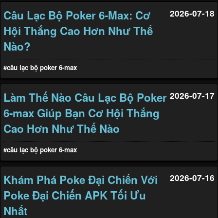
Câu Lạc Bộ Poker 6-Max: Cơ
2026-07-18
Hội Thắng Cao Hơn Như Thế
Nào?
#câu lạc bộ poker 6-max
Làm Thế Nào Câu Lạc Bộ Poker
2026-07-17
6-max Giúp Bạn Cơ Hội Thắng
Cao Hơn Như Thế Nào
#câu lạc bộ poker 6-max
Khám Phá Poke Đại Chiến Với
2026-07-16
Poke Đại Chiến APK Tối Ưu
Nhất