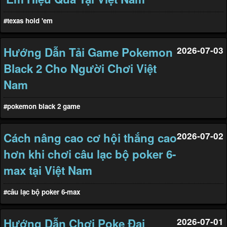
#texas hold 'em
Hướng Dẫn Tải Game Pokemon
2026-07-03
Black 2 Cho Người Chơi Việt
Nam
#pokemon black 2 game
Cách nâng cao cơ hội thắng cao
2026-07-02
hơn khi chơi câu lạc bộ poker 6-
max tại Việt Nam
#câu lạc bộ poker 6-max
Hướng Dẫn Chơi Poke Đại
2026-07-01