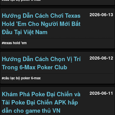
Hướng Dẫn Cách Chơi Texas
2026-06-13
Hold 'Em Cho Người Mới Bắt
Đầu Tại Việt Nam
#texas hold 'em
Hướng Dẫn Cách Chọn Vị Trí
2026-06-12
Trong 6-Max Poker Club
#câu lạc bộ poker 6-max
Khám Phá Poke Đại Chiến và
2026-06-11
Tải Poke Đại Chiến APK hấp
dẫn cho game thủ VN