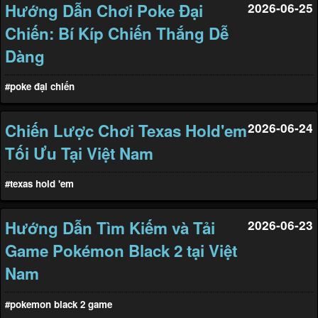
Hướng Dẫn Chơi Poke Đại
2026-06-25
Chiến: Bí Kíp Chiến Thắng Dễ
Dàng
#poke đại chiến
Chiến Lược Chơi Texas Hold'em
2026-06-24
Tối Ưu Tại Việt Nam
#texas hold 'em
Hướng Dẫn Tìm Kiếm và Tải
2026-06-23
Game Pokémon Black 2 tại Việt
Nam
#pokemon black 2 game