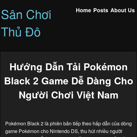
Sân Chơi
Home
Posts
About Us
Thủ Đô
Hướng Dẫn Tải Pokémon
Black 2 Game Dễ Dàng Cho
Người Chơi Việt Nam
Pokémon Black 2 là phiên bản tiếp theo hấp dẫn của dòng
game Pokémon cho Nintendo DS, thu hút nhiều người