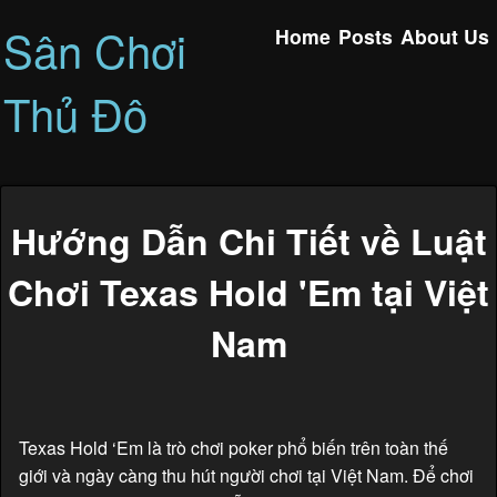
Sân Chơi
Home
Posts
About Us
Thủ Đô
Hướng Dẫn Chi Tiết về Luật
Chơi Texas Hold 'Em tại Việt
Nam
Texas Hold ‘Em là trò chơi poker phổ biến trên toàn thế
giới và ngày càng thu hút người chơi tại Việt Nam. Để chơi