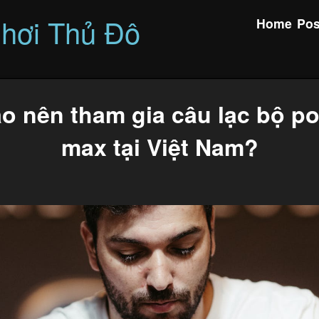
hơi Thủ Đô
Home
Pos
ao nên tham gia câu lạc bộ po
max tại Việt Nam?