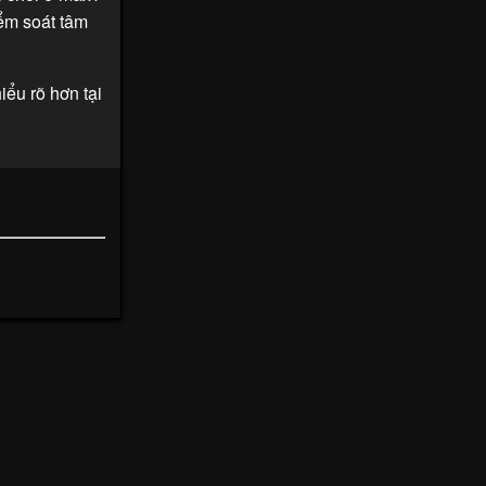
iểm soát tâm
iểu rõ hơn tại