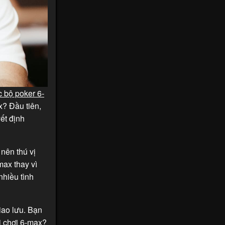
c bộ poker 6-
x? Đầu tiên,
ết định
nên thú vị
max thay vì
nhiều tình
iao lưu. Bạn
ại chơi 6-max?