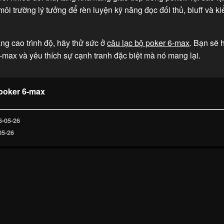
 môi trường lý tưởng để rèn luyện kỹ năng đọc đối thủ, bluff và k
g cao trình độ, hãy thử sức ở
câu lạc bộ poker 6-max
. Bạn sẽ h
6-max và yêu thích sự cạnh tranh đặc biệt mà nó mang lại.
 poker 6-max
6-05-26
05-26