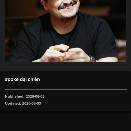
#poke đại chiến
Published: 2026-06-03
Updated: 2026-06-03