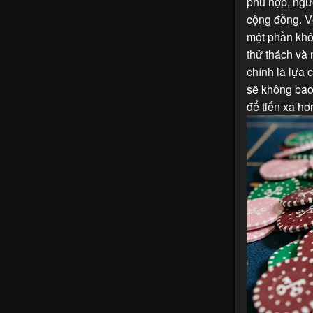
phù hợp, ngư
cộng đồng. Vớ
một phần khô
thử thách và
chính là lựa
sẽ không bao 
để tiến xa h