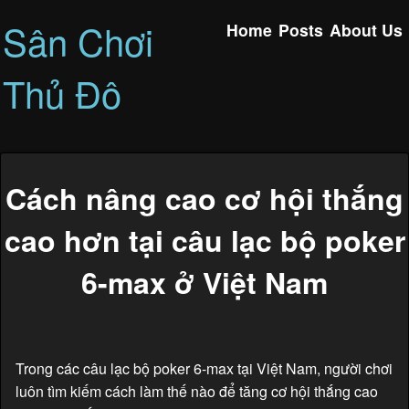
Sân Chơi
Home
Posts
About Us
Thủ Đô
Cách nâng cao cơ hội thắng
cao hơn tại câu lạc bộ poker
6-max ở Việt Nam
Trong các câu lạc bộ poker 6-max tại Việt Nam, người chơi
luôn tìm kiếm cách làm thế nào để tăng cơ hội thắng cao