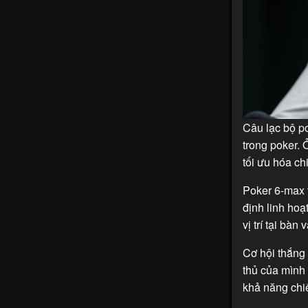
Câu lạc bộ po
trong poker. 
tối ưu hóa ch
Poker 6-max 
định linh hoạ
vị trí tại bàn
Cơ hội thắng 
thủ của mình 
khả năng chi