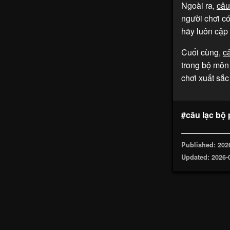
Ngoài ra,
câu
người chơi c
hãy luôn cập 
Cuối cùng,
c
trong bộ môn 
chơi xuất sắ
#câu lạc bộ
Published: 202
Updated: 2026-