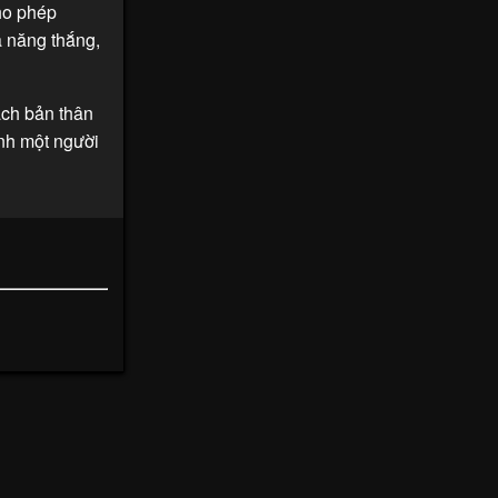
ho phép
ả năng thắng,
ách bản thân
ành một người