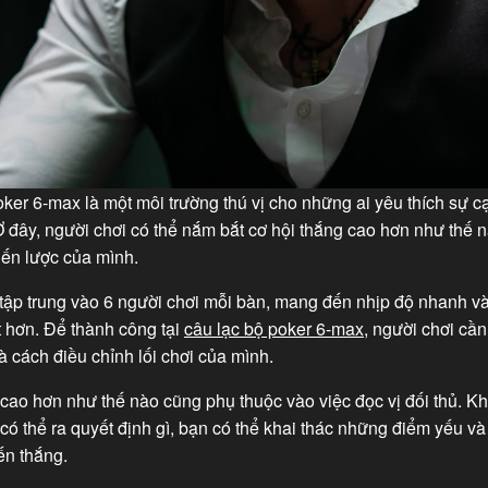
ker 6-max là một môi trường thú vị cho những ai yêu thích sự c
Ở đây, người chơi có thể nắm bắt cơ hội thắng cao hơn như thế 
iến lược của mình.
tập trung vào 6 người chơi mỗi bàn, mang đến nhịp độ nhanh v
t hơn. Để thành công tại
câu lạc bộ poker 6-max
, người chơi cần
 và cách điều chỉnh lối chơi của mình.
cao hơn như thế nào cũng phụ thuộc vào việc đọc vị đối thủ. Khi
có thể ra quyết định gì, bạn có thể khai thác những điểm yếu v
ến thắng.