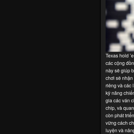
Texas hold ’e
các cộng đồng
này sẽ giúp b
chơi sẽ nhận 
riêng và các 
kỹ năng chiế
gia các ván c
chip, và quan
còn phát triể
vững cách chơ
luyện và nân