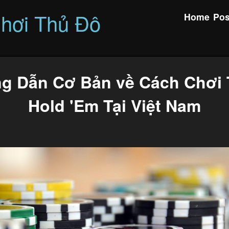
hơi Thủ Đô
Home
Pos
g Dẫn Cơ Bản về Cách Chơi 
Hold 'Em Tại Việt Nam