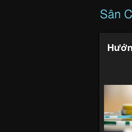
Sân C
Hướn