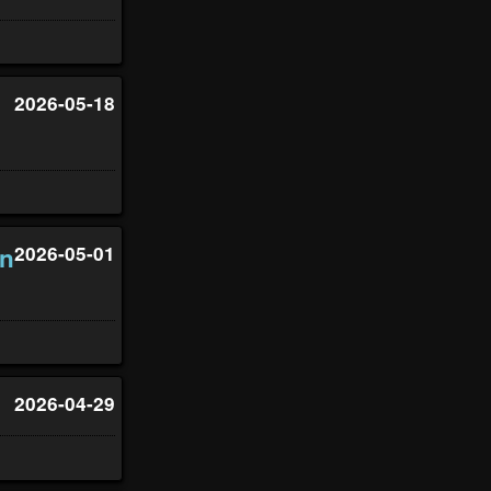
2026-05-18
ên
2026-05-01
2026-04-29