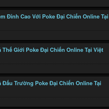
ệm Đỉnh Cao Với Poke Đại Chiến Online Tại
Thế Giới Poke Đại Chiến Online Tại Việt
Đấu Trường Poke Đại Chiến Online Tại