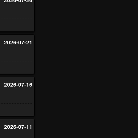
2026-07-21
2026-07-16
2026-07-11