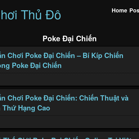
hơi Thủ Đô
Home
Pos
Poke Đại Chiến
 Chơi Poke Đại Chiến – Bí Kíp Chiến
ng Poke Đại Chiến
 Chơi Poke Đại Chiến: Chiến Thuật và
 Thứ Hạng Cao