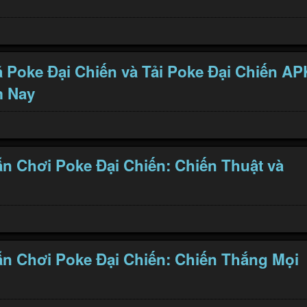
Poke Đại Chiến và Tải Poke Đại Chiến AP
 Nay
 Chơi Poke Đại Chiến: Chiến Thuật và
n Chơi Poke Đại Chiến: Chiến Thắng Mọi