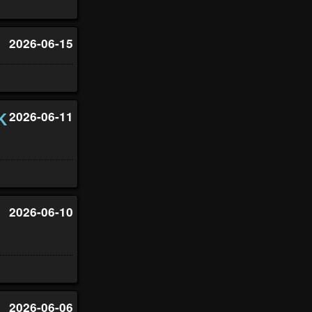
2026-06-15
K
2026-06-11
2026-06-10
2026-06-06