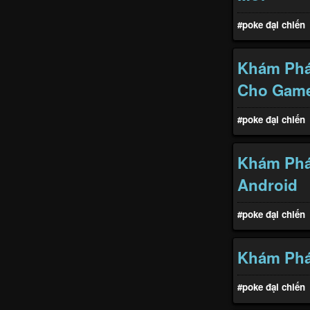
#poke đại chiến
Khám Phá 
Cho Gam
#poke đại chiến
Khám Phá 
Android
#poke đại chiến
Khám Phá 
#poke đại chiến